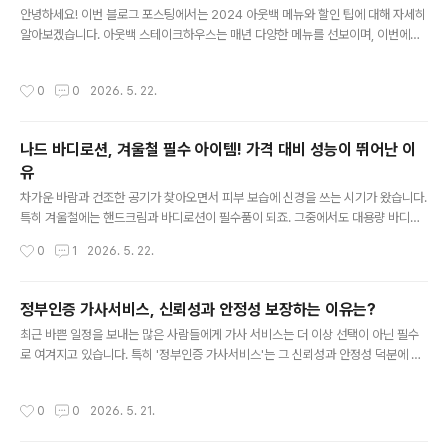
WD30% 선납금, 연 2만 km..
안녕하세요! 이번 블로그 포스팅에서는 2024 아웃백 메뉴와 할인 팁에 대해 자세히
알아보겠습니다. 아웃백 스테이크하우스는 매년 다양한 메뉴를 선보이며, 이번에도
풍성한 메뉴와 혜택으로 고객들을 맞이하고 있습니다. 아웃백을 좋아하는 분들이라
면 이번 포스팅을 통해 새롭게 업데이트된 메뉴와 할인 정보를 놓치지 마세요! 202
작성시간
0
0
2026. 5. 22.
4 아웃백 런치 메뉴 런치 시간 아웃백의 런치 메뉴는 평일과 주말 모두 오전 11시부
터 오후 3시까지 이용할 수 있습니다. 오후 3시까지 착석 후 주문하면 런치 메뉴를
주문할 수 있으며, 주문 후 오후 3시가 지나도 문제 없습니다. 이 점 참고하시고 여유
나드 바디로션, 겨울철 필수 아이템! 가격 대비 성능이 뛰어난 이
롭게 방문하셔서 맛있는 런치를 즐기세요! 런치 메뉴 및 가격 아웃백의 2024년 런
유
치 메뉴는 다양한 옵션을 제공합니다. 샐러드부터 스테이..
글 내용
차가운 바람과 건조한 공기가 찾아오면서 피부 보습에 신경을 쓰는 시기가 왔습니다.
특히 겨울철에는 핸드크림과 바디로션이 필수품이 되죠. 그중에서도 대용량 바디로
션을 찾고 계신다면, '나드 바디로션'을 추천드립니다. 가격과 성능 모두 만족스러운
작성시간
0
1
2026. 5. 22.
이 제품은 겨울철 피부를 촉촉하게 유지하는 데 도움을 줄 수 있습니다. 나드 바디로
션을 선택한 이유추석 연휴가 지나면서 날씨가 급격히 건조해지면서 피부가 민감해
졌습니다. 평소에는 세타필 1리터 바디로션을 사용했지만, 가격이 3만원에 가까워
정부인증 가사서비스, 신뢰성과 안정성 보장하는 이유는?
부담스러웠습니다. 세타필을 대체할 바디로션을 찾던 중, 예전에 사용했던 부케가르
글 내용
최근 바쁜 일정을 보내는 많은 사람들에게 가사 서비스는 더 이상 선택이 아닌 필수
니 브랜드의 '나드' 제품을 떠올리게 되었습니다. 나드의 토너와 클렌징 오일을 사용
로 여겨지고 있습니다. 특히 '정부인증 가사서비스'는 그 신뢰성과 안정성 덕분에 많
할 때 향이 부담 없이 좋았고, 핸드크림도 다양하게 제공되어 선택의 ..
은 사람들의 관심을 끌고 있는데요. 이번 포스팅에서는 정부인증 가사서비스가 무엇
인지, 그 혜택과 이용 방법에 대해 자세히 알아보겠습니다. 정부인증 가사서비스란
작성시간
0
0
2026. 5. 21.
무엇인가요?'정부인증 가사서비스'는 정부에서 정해놓은 기준을 충족한 가사 서비스
를 말합니다. 즉, 정부가 인증한 가사 서비스는 일정한 품질과 신뢰성을 보장하는 서