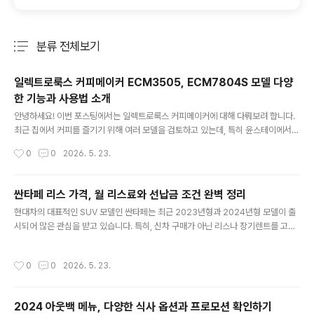
분류 전체보기
주요 글 목록
일렉트로룩스 커피메이커 ECM3505, ECM7804S 모델 다양
한 기능과 사용법 소개
글 내용
안녕하세요! 이번 포스팅에서는 일렉트로룩스 커피메이커에 대해 다뤄보려 합니다.
최근 집에서 커피를 즐기기 위해 여러 모델을 검토하고 있는데, 특히 윤스테이에서
소개한 ECM3505 모델과 ECM7804S 모델에 대한 상세 정보와 후기를 함께 공
작성시간
0
0
2026. 5. 23.
유하려 합니다. 일렉트로룩스 커피메이커 ECM3505 모델 소개윤스테이에서 소개
한 일렉트로룩스 ECM3505 모델은 가격과 성능 면에서 매우 인기 있는 제품입니
다. 제품 정보모델명: ECM3505 러브유어데이디자인: 고급스러운 블랙과 은색 디
싼타페 리스 가격, 월 리스료와 선납금 조건 완벽 정리
자인구성: 본체와 유리 주전자, 분리형 필터 포함기능:자동 보온 기능으로 120분 동
글 내용
현대차의 대표적인 SUV 모델인 싼타페는 최근 2023년형과 2024년형 모델이 출
안 따뜻하게 유지물방울이 묻어도 쉽게 세척 가능한 디자인최대 12잔의 커피를 한
시되어 많은 관심을 받고 있습니다. 특히, 신차 구매가 아닌 리스나 장기렌트를 고려
번에 추출 가능이중 눈금을 통한 물의 양 조절 가능사용 방법: ..
하는 분들이 많습니다. 오늘은 '싼타페 리스 가격'에 대해 자세히 알아보고, 리스와 장
기렌트의 차이점 및 선택 시 고려사항을 소개하겠습니다. 2023년 싼타페 리스 가격
작성시간
0
0
2026. 5. 23.
2023년형 현대 싼타페의 리스 가격은 모델에 따라 다르며, 기본적인 리스 조건은 3
6개월 계약과 30% 선납금이 적용됩니다. 주요 모델에 대한 리스 가격은 다음과 같
습니다. 모델명리스 조건월 리스료 (최저가)디 올 뉴 싼타페 가솔린 터보 1.6 하이브
2024 아웃백 메뉴, 다양한 식사 옵션과 프로모션 확인하기
리드30% 선납금, 연 2만 km 이하204,637원디 올 뉴 싼타페 가솔린 터보 2.5 2
글 내용