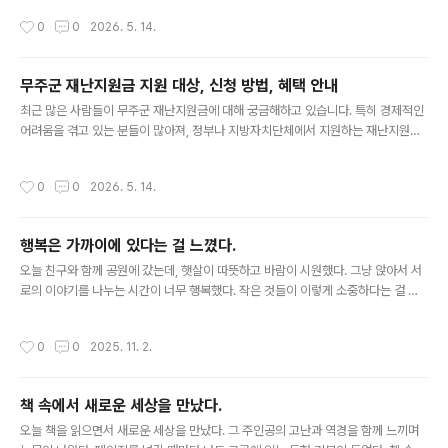
한 부서입니다. 입학처에 대한 구체적인 정보는 공식 홈페이지에서 확인할 수 있으
작성시간
0
0
2026. 5. 14.
며, 지원자들에게 중요한 연락처와 운영시간도 꼭 알아두셔야 합니다. 부경대 입학처
홈페이지 바로가기 부경대 입학처 연락처 및 위치구분내용전화번호051-629-593
1이메일admission@pknu.ac.kr주소부산광역시 영도구 태종로 365운영시간
무주군 재난지원금 지원 대상, 신청 방법, 혜택 안내
월-금, 09:00 - 18:00부경대 입학처 홈페이지 방문하기부경대 입학처 홈페이지는
글 내용
입학 절차와 관련된 모든 정보를 확인할 수 있는 중요한..
최근 많은 사람들이 무주군 재난지원금에 대해 궁금해하고 있습니다. 특히 경제적인
어려움을 겪고 있는 분들이 많아져, 정부나 지방자치단체에서 지원하는 재난지원금
혜택을 놓치지 않기 위해 정보를 찾고 있습니다. 이번 포스팅에서는 무주군 재난지원
금에 대한 주요 사항을 정리하여, 지원대상부터 신청 방법까지 자세히 안내드리겠습
작성시간
0
0
2026. 5. 14.
니다. 여러분이 놓칠 수 있는 중요한 사항들을 짚어드릴 테니, 꼭 끝까지 읽어보세요!
무주군 재난지원금 개요무주군 재난지원금은 지역 주민들이 재난 상황에서 경제적
어려움을 덜어줄 수 있도록 지원하는 금액입니다. 이는 코로나19와 같은 대규모 재
행복은 가까이에 있다는 걸 느꼈다.
난 상황에 맞춰 제공되는 재정적 지원으로, 정부나 지방자치단체가 지역 경제의 회복
글 내용
을 돕기 위해 마련한 프로그램입니다. 재난지원금은 경제적으로 어려운 상..
오늘 친구와 함께 공원에 갔는데, 햇살이 따뜻하고 바람이 시원했다. 그냥 앉아서 서
로의 이야기를 나누는 시간이 너무 행복했다. 작은 것들이 이렇게 소중하다는 걸 다
시 느꼈다.
작성시간
0
0
2025. 11. 2.
책 속에서 새로운 세상을 만났다.
글 내용
오늘 책을 읽으면서 새로운 세상을 만났다. 그 주인공의 고난과 역경을 함께 느끼며