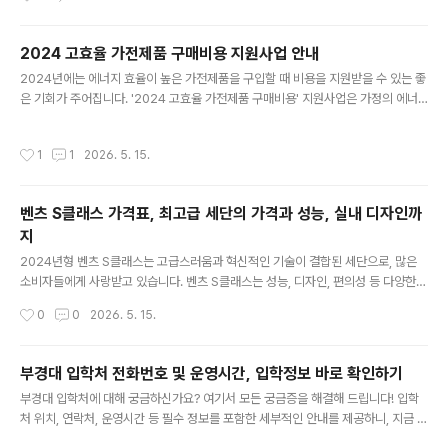
는 스토리로 많은 게이머들의 관심을 받고 있습니다. 이제 이 게임의 매력을 더욱 깊
이 들여다보겠습니다. 매력적인 스토리와 그래픽'와일드 하츠'는 헌팅 액션 장르로,
몬스터헌터 시리즈와 비교되곤 합니다. 게임의 주인공은 의문의 악사 무지나를 만나
2024 고효율 가전제품 구매비용 지원사업 안내
면서 시작되는 이야기를 통해 성장하게 됩니다. 마을 미나토에서 사람들을 도우며 거
글 내용
2024년에는 에너지 효율이 높은 가전제품을 구입할 때 비용을 지원받을 수 있는 좋
대한 케모노와의 전투를 경험하게 되는 이 스토리는 몰입감 높은 컷신과 함께 진행되
은 기회가 주어집니다. '2024 고효율 가전제품 구매비용' 지원사업은 가정의 에너
어 플레이어를 게임에 끌어당깁니다. 스토리 평가는 ★★★★..
지 비용 절감과 환경 보호를 위한 중요한 프로그램입니다. 이 블로그 포스팅에서는
해당 지원사업의 상세한 내용과 신청 방법을 알려드리겠습니다. 가전제품을 교체할
작성시간
1
1
2026. 5. 15.
계획이 있다면, 이 지원사업을 통해 비용 부담을 줄이는 방법을 확인해 보세요. 신청
방법 및 서류 확인 바로가기 고효율 가전제품 구매비용 지원사업 개요2024년에는
고효율 가전제품을 구매한 가구에 대해 최대 30만원까지 지원해주는 '2024 고효율
벤츠 S클래스 가격표, 최고급 세단의 가격과 성능, 실내 디자인까
가전제품 구매비용' 지원사업이 시행됩니다. 이 사업의 주요 목적은 에너지 낭비를
지
줄이고, 에너지 복지를 확대하는 것입니다. 지원은 구매비용의..
글 내용
2024년형 벤츠 S클래스는 고급스러움과 혁신적인 기술이 결합된 세단으로, 많은
소비자들에게 사랑받고 있습니다. 벤츠 S클래스는 성능, 디자인, 편의성 등 다양한
면에서 뛰어난 장점을 제공합니다. 이번 포스팅에서는 벤츠 S클래스의 가격표와 제
작성시간
0
0
2026. 5. 15.
원, 디자인, 옵션, 연비 등을 자세히 살펴보겠습니다. 특히, 벤츠 S클래스 가격표를 중
심으로, 소비자들이 참고할 수 있는 중요한 정보를 전달하려 합니다. 벤츠 S클래스
가격표 2024년형 벤츠 S클래스는 다양한 트림과 옵션을 제공하며, 가격은 약 1억
부경대 입학처 전화번호 및 운영시간, 입학정보 바로 확인하기
4,780만 원부터 시작해 2억 9,900만 원에 달하는 모델까지 다양합니다. 구체적인
글 내용
부경대 입학처에 대해 궁금하신가요? 여기서 모든 궁금증을 해결해 드립니다! 입학
가격은 모델에 따라 차이가 있으며, 주요 트림 가격은 다음과 같습니다: S 350d (디
처 위치, 연락처, 운영시간 등 필수 정보를 포함한 세부적인 안내를 제공하니, 지금 바
젤 모델)약 1억 4천만 원대S 450 4..
로 확인해 보세요.부경대 입학처는 입학과 관련된 모든 절차와 정보를 제공하는 중요