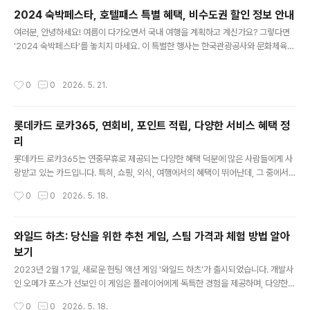
비스로, 정부의 승인을 받았다는 점에서 안심하고 이용할 수 있습니다. 이런 서비스
2024 숙박페스타, 호텔패스 특별 혜택, 비수도권 할인 정보 안내
는 일반적으로 가사도우미, 청소, 세탁, 요리 등의 가사 업무를 전문적으로 수행하는
글 내용
데, 정부 인증을 받은 사업체가 제공하는 서비스에 한정됩니다. 정..
여러분, 안녕하세요! 여름이 다가오면서 국내 여행을 계획하고 계신가요? 그렇다면
'2024 숙박페스타'를 놓치지 마세요. 이 특별한 행사는 한국관광공사와 문화체육관
광부가 주관하여 국내 여행을 장려하는 멋진 기회가 될 것입니다. 2024년 6월 3일
부터 6월 30일까지 진행되는 이번 숙박페스타는 많은 분들에게 알뜰한 여행을 가능
작성시간
0
0
2026. 5. 21.
하게 해주는 다양한 혜택을 제공합니다. 이제 '2024 숙박페스타'의 자세한 내용을
살펴보겠습니다. 2024 숙박페스타 개요 '2024 숙박페스타'는 국내 여행을 장려하
고, 더 많은 사람들이 국내의 아름다운 여행지를 경험할 수 있도록 돕기 위해 매년 열
롯데카드 로카365, 연회비, 포인트 적립, 다양한 서비스 혜택 정
리는 특별한 행사입니다. 올해도 어김없이 6월 3일부터 6월 30일까지 한 달 동안
리
진행되며, 매일 오전 10시부터 선착순으로 할인권..
글 내용
롯데카드 로카365는 연중무휴로 제공되는 다양한 혜택 덕분에 많은 사람들에게 사
랑받고 있는 카드입니다. 특히, 쇼핑, 외식, 여행에서의 혜택이 뛰어난데, 그 중에서도
생활비 항목과 정기 결제 할인에 특화된 혜택을 제공하는 점이 돋보입니다. 이번 포
작성시간
0
0
2026. 5. 18.
스팅에서는 롯데카드 로카365의 주요 혜택과 실제 이용 후기를 분석하여, 카드 선
택에 도움이 될 정보를 제공하겠습니다. 롯데카드 로카365의 주요 혜택 1. 생활비
할인 로카365 카드의 가장 큰 장점은 생활비 할인혜택입니다. 아파트 관리비, 공과
와일드 하츠: 당신을 위한 추천 게임, 스팀 가격과 체험 방법 알아
금, 이동통신, 보험료 등 다양한 생활비 항목에 대해 최대 10%까지 할인 받을 수 있
보기
습니다. 예를 들어, 아파트 관리비와 공과금은 2만원 이상 결제 시, 월 최대 5,000원
글 내용
까지 할인 혜택을 받을 수 있으며, 이동통신..
2023년 2월 17일, 새로운 헌팅 액션 게임 '와일드 하츠'가 출시되었습니다. 개발사
인 오메가 포스가 선보인 이 게임은 플레이어에게 독특한 경험을 제공하며, 다양한
몬스터 사냥의 재미를 더하고 있습니다. '와일드 하츠'는 뛰어난 그래픽과 몰입감 있
작성시간
0
0
2026. 5. 18.